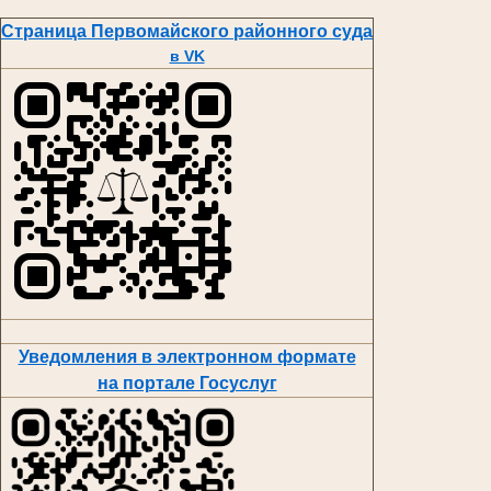
Страница Первомайского районного суда
в VK
Уведомления в электронном формате
на портале Госуслуг