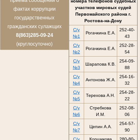
приема сообщений о
номера телефонов судебных
участков мировых судей
фактах коррупции
Первомайского района г.
государственных
Ростова-на-Дону
гражданских сулажщих
С/у
252-40-
Рогачкина Е.А.
8(863)285-09-24
№1
43
(круглосуточно)
С/у
252-28-
Рогачкина Е.А.
№2
54
С/у
254-09-
Шарапова К.В.
№3
88
С/у
254-16-
Антонова Ж.А.
№4
32
С/у
254-28-
Терехова А.Н.
№5
22
С/у
Стребкова
252-08-
№6
И.М.
06
С/у
254-57-
Цепин А.А.
№7
90
С/у
Коршикова
280-80-