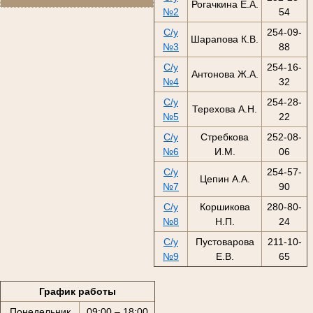
Рогачкина Е.А.
№2
54
С/у
254-09-
Шарапова К.В.
№3
88
С/у
254-16-
Антонова Ж.А.
№4
32
С/у
254-28-
Терехова А.Н.
№5
22
С/у
Стребкова
252-08-
№6
И.М.
06
С/у
254-57-
Цепин А.А.
№7
90
С/у
Коршикова
280-80-
№8
Н.П.
24
С/у
Пустоварова
211-10-
№9
Е.В.
65
График работы
Понедельник
09:00 – 18:00