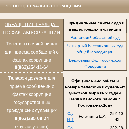
ВНЕПРОЦЕССУАЛЬНЫЕ ОБРАЩЕНИЯ
Официальные сайты судов
ОБРАЩЕНИЕ ГРАЖДАН
вышестоящих инстанций
ПО ФАКТАМ КОРРУПЦИИ
Ростовский областной суд
Телефон горячей линии
Четвертый Кассационный суд
общей юрисдикции
для приема сообщений о
фактах коррупции
Верховный Суд Российской
Федерации
8(863)254-11-64
Телефон доверия для
Официальные сайты и
приема сообщений о
номера телефонов судебных
участков мировых судей
фактах коррупции
Первомайского района г.
государственных
Ростова-на-Дону
гражданских сулажщих
С/у
252-40-
Рогачкина Е.А.
8(863)285-09-24
№1
43
(круглосуточно)
С/у
252-28-