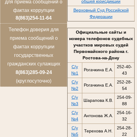
общей юрисдикции
для приема сообщений о
фактах коррупции
Верховный Суд Российской
Федерации
8(863)254-11-64
Телефон доверия для
Официальные сайты и
приема сообщений о
номера телефонов судебных
участков мировых судей
фактах коррупции
Первомайского района г.
государственных
Ростова-на-Дону
гражданских сулажщих
С/у
252-40-
Рогачкина Е.А.
8(863)285-09-24
№1
43
(круглосуточно)
С/у
252-28-
Рогачкина Е.А.
№2
54
С/у
254-09-
Шарапова К.В.
№3
88
С/у
254-16-
Антонова Ж.А.
№4
32
С/у
254-28-
Терехова А.Н.
№5
22