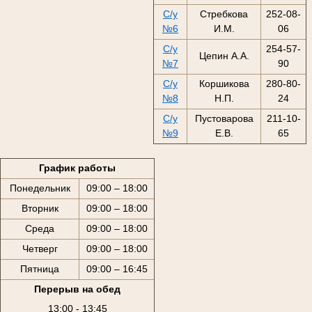
С/у
Стребкова
252-08-
№6
И.М.
06
С/у
254-57-
Цепин А.А.
№7
90
С/у
Коршикова
280-80-
№8
Н.П.
24
С/у
Пустоварова
211-10-
№9
Е.В.
65
График работы
Понедельник
09:00 – 18:00
Вторник
09:00 – 18:00
Среда
09:00 – 18:00
Четверг
09:00 – 18:00
Пятница
09:00 – 16:45
Перерыв на обед
13:00 - 13:45